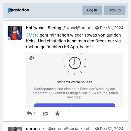
Log in
Sign up
Kai 'wusel' Siering
@wusel@uu.org
Dec 31, 2024
#
Meta
 geht mir schon wieder sowas von auf den 
Keks. Und einstellen kann man den Dreck nur via 
(schon gelöschter) FB-App, hallo?!
1
corona
@corona@social.kendoo.eu
Dec 31, 2024