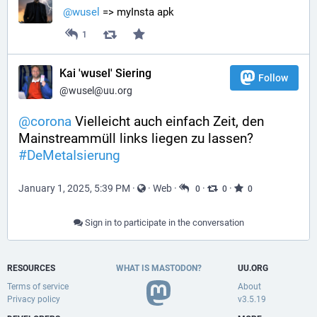
@
wusel
 => myInsta apk
1
Kai 'wusel' Siering
Follow
@wusel@uu.org
@
corona
 Vielleicht auch einfach Zeit, den 
Mainstreammüll links liegen zu lassen? 
#
DeMetaIsierung
January 1, 2025, 5:39 PM
·
·
Web
·
·
·
0
0
0
Sign in to participate in the conversation
RESOURCES
WHAT IS MASTODON?
UU.ORG
Terms of service
About
Privacy policy
v3.5.19