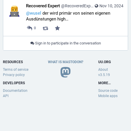
Recovered Expert
@RecoveredExpert@mastodon.social
Nov 10, 2024
@
wusel
 der wird primär von seinen eigenen 
Ausdünstungen high…
0
Sign in to participate in the conversation
RESOURCES
WHAT IS MASTODON?
UU.ORG
Terms of service
About
Privacy policy
v3.5.19
DEVELOPERS
MORE…
Documentation
Source code
API
Mobile apps