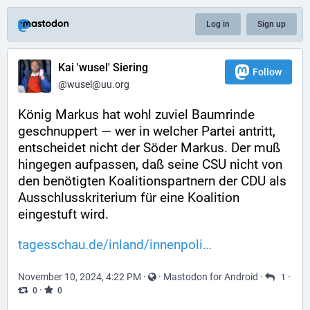
Log in
Sign up
Kai 'wusel' Siering
Follow
@wusel@uu.org
König Markus hat wohl zuviel Baumrinde 
geschnuppert — wer in welcher Partei antritt, 
entscheidet nicht der Söder Markus. Der muß 
hingegen aufpassen, daß seine CSU nicht von 
den benötigten Koalitionspartnern der CDU als 
Ausschlusskriterium für eine Koalition 
eingestuft wird.
tagesschau.de/inland/innenpoli
November 10, 2024, 4:22 PM
·
·
Mastodon for Android
·
·
1
·
0
0